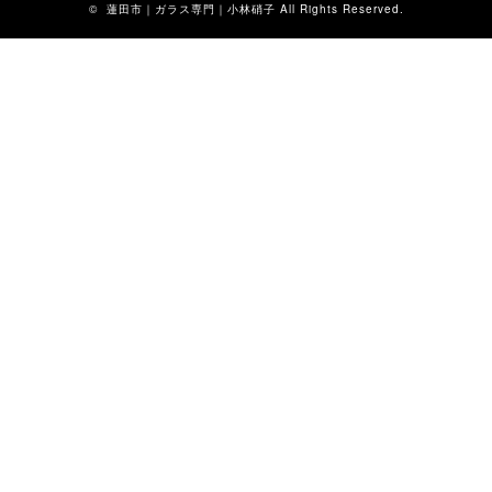
©
蓮田市｜ガラス専門｜小林硝子
All Rights Reserved.