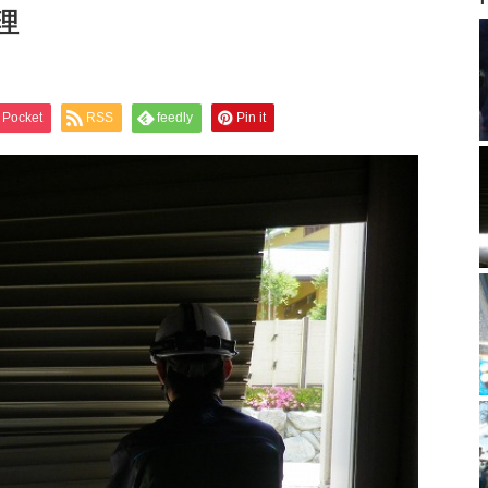
理
Pocket
RSS
feedly
Pin it