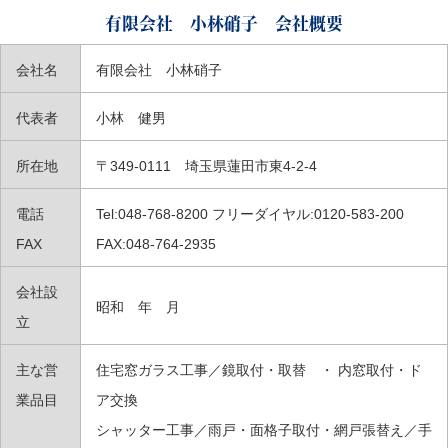
有限会社 小林硝子 会社概要
会社名
有限会社 小林硝子
代表者
小林 健男
所在地
〒349-0111 埼玉県蓮田市東4-2-4
電話
Tel:048-768-8200 フリーダイヤル:0120-583-200
FAX
FAX:048-764-2935
会社設
昭和 年 月
立
主な営
住宅窓ガラス工事／鏡取付・取替 ・ 内窓取付・ド
業品目
ア交換
シャッター工事／雨戸・面格子取付・網戸張替え／手