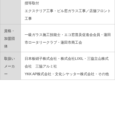
摺等取付
エクステリア工事・ビル窓ガラス工事／店舗フロント
工事
資格・
一級ガラス施工技能士・エコ窓普及促進会会員・蓮田
加盟団
市ロータリークラブ・蓮田市商工会
体
取扱い
日本板硝子株式会社・株式会社LIXIL・三協立山株式
メーカ
会社 三協アルミ社
ー
YKK AP株式会社・文化シヤッター株式会社・その他